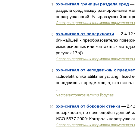
эхо-сигнал границы раздела сред
— 
7
раздела сред между разнородными мат
неразрушающий. Ультразвуковой контр
Словарь-справочник терминов нормативно-
эхо-сигнал от поверхности
— 2.4.12 
8
ближайшей к преобразователю поверхн
иммерсионных или контактных методах 
рисунок 17b)) …
Словарь-справочник терминов нормативно-
эхо-сигнал от неподвижных предме
9
radioelektronika atitikmenys: angl. fixed
неподвижных предметов, n; эхо сигнал 
…
Radioelektronikos terminų žodynas
эхо-сигнал от боковой стенки
— 2.4.
10
поверхности, не являющейся донной ил
ИСО 5577 2009: Контроль неразрушающ
Словарь-справочник терминов нормативно-