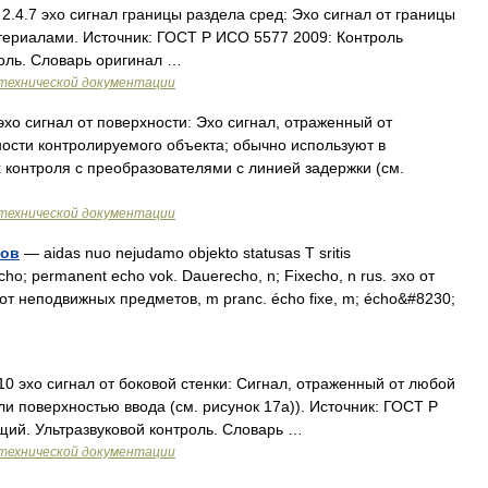
2.4.7 эхо сигнал границы раздела сред: Эхо сигнал от границы
ериалами. Источник: ГОСТ Р ИСО 5577 2009: Контроль
оль. Словарь оригинал …
технической документации
эхо сигнал от поверхности: Эхо сигнал, отраженный от
ости контролируемого объекта; обычно используют в
контроля с преобразователями с линией задержки (см.
технической документации
тов
— aidas nuo nejudamo objekto statusas T sritis
 echo; permanent echo vok. Dauerecho, n; Fixecho, n rus. эхо от
от неподвижных предметов, m pranc. écho fixe, m; écho&#8230;
10 эхо сигнал от боковой стенки: Сигнал, отраженный от любой
и поверхностью ввода (см. рисунок 17а)). Источник: ГОСТ Р
ий. Ультразвуковой контроль. Словарь …
технической документации