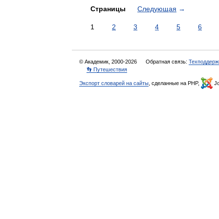
Страницы
Следующая
→
1
2
3
4
5
6
© Академик, 2000-2026
Обратная связь:
Техподдерж
👣 Путешествия
Экспорт словарей на сайты
, сделанные на PHP,
Jo