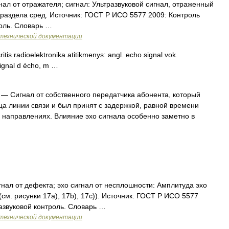
гнал от отражателя; сигнал: Ультразвуковой сигнал, отраженный
раздела сред. Источник: ГОСТ Р ИСО 5577 2009: Контроль
оль. Словарь …
технической документации
itis radioelektronika atitikmenys: angl. echo signal vok.
signal d écho, m …
— Сигнал от собственного передатчика абонента, который
ца линии связи и был принят с задержкой, равной времени
 направлениях. Влияние эхо сигнала особенно заметно в
гнал от дефекта; эхо сигнал от несплошности: Амплитуда эхо
см. рисунки 17а), 17b), 17с)). Источник: ГОСТ Р ИСО 5577
азвуковой контроль. Словарь …
технической документации