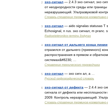
эхо-сигнал
— 2.4.3 эхо сигнал; эхо си
2
от неоднородности среды или границы 
неразрушающий. Ультразвуковой контр
Словарь-справочник терминов нормативно-
эхо-сигнал
— aido signalas statusas T sr
3
Echosignal, n rus. эхо сигнал, m pranc. 
Radioelektronikos terminų žodynas
эхо-сигнал от дальнего конца линии
4
отразился от дальнего (приемного) кон
распространения в прямом и обратном
системах&#8230; …
Справочник технического переводчика
эхо-сигнал
— эхо сигн ал, а …
5
Русский орфографический словарь
эхо-сигнал от дефекта
— 2.4.4 эхо си
6
сигнала от дефекта или несплошности (
2009: Контроль неразрушающий. Ультр
Словарь-справочник терминов нормативно-