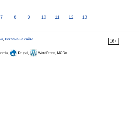
7
8
9
10
11
12
13
ка
,
Реклама на сайте
18+
omla,
Drupal,
WordPress, MODx.