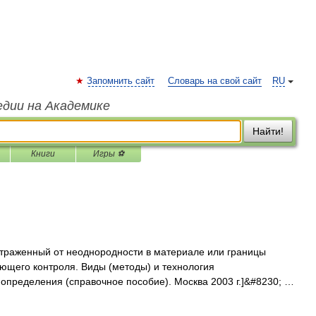
Запомнить сайт
Словарь на свой сайт
RU
едии на Академике
Найти!
Книги
Игры ⚽
траженный от неоднородности в материале или границы
ющего контроля. Виды (методы) и технология
определения (справочное пособие). Москва 2003 г.]&#8230; …